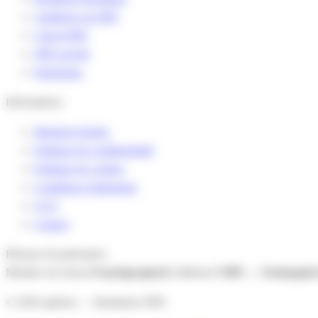
Améliorer un DPE
Calcul DPE
DPE projeté
Partenaires
Informations
Mentions légales
Politique de confidentialité
Politique de cookies
Conditions d'utilisation
CGV
Contact
Réseaux & partenaires
Membre du réseau
Frenchproptech
Adhérent
VIPE — Technopole
© 2026 apihom — Simulateur DPE