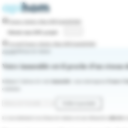
Panneau de gestion des cookies
Espace client
Le Mag DPE
Tarifs
DEMO
Obtenir mon DPE projeté
Accueil
Espace client
Le Mag DPE
Tarifs
DEMO
Accueil
›
Réseau de chaleur
Votre immeuble est-il proche d’un réseau 
Indiquez l’adresse de votre
immeuble
: nous interrogeons
France Ch
commune.
Vérifier la proximité
Le raccordement à un réseau de chaleur est une démarche
collective
(