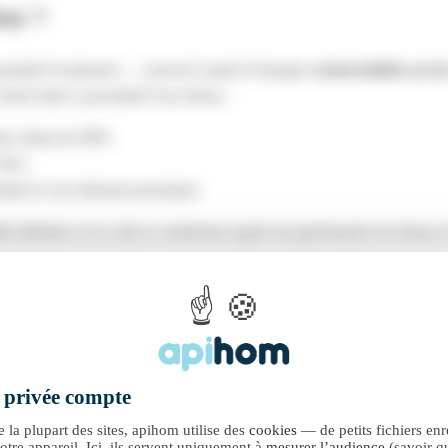
eur ?
produite localement — souvent à partir d’énergies
renouvelables ou de
fioul située à proximité d’un réseau :
ette climat du DPE.
EE).
dant le raccordement prioritaire.
lité définitive et le coût se confirment auprès du gestionnaire du réseau e
votre DPE officiel.
e privée compte
la plupart des sites, apihom utilise des
cookies
— de petits fichiers enr
otre appareil. Ici, ils servent uniquement à
mesurer l’audience
(savoir qu