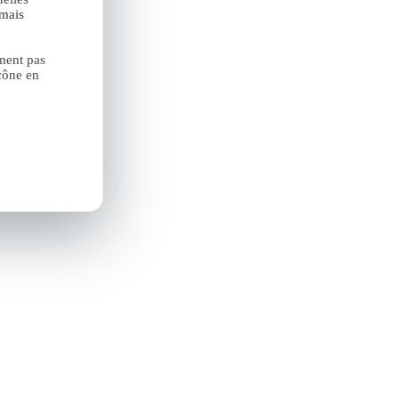
amais
ment pas
cône en