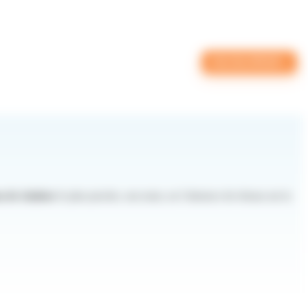
CALCULATEUR
u de chaleur
le plus proche, son nom, ou l’absence de réseau sur la