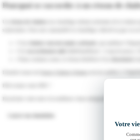
Pourquoi se raccorder à un réseau de chal
Un
réseau de chaleur
(ou chauffage urbain) achemine de la chaleur 
souterraines. Pour une copropriété en chauffage collectif au gaz ou au 
✓
Une
chaleur souvent moins carbonée
, qui améliore l’étiqu
✓
Un
raccordement aidé
(MaPrimeRénov’, Coup de pouce, C
✓
Dans certaines zones, le réseau bénéficie d’un
classement
ren
Données issues de
France Chaleur Urbaine
(service public). L’éligibi
Prêt à tester votre DPE ?
Recalculez votre note et la meilleure classe atteignable — à partir de 
Lancer ma simulation
Votre vi
Comme 
sur v