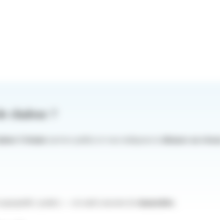
de chaleur ?
aleur Urbaine
(service public) et vous indiquons la
distance au résea
copropriété, syndic) — cet outil concerne les
immeubles
.