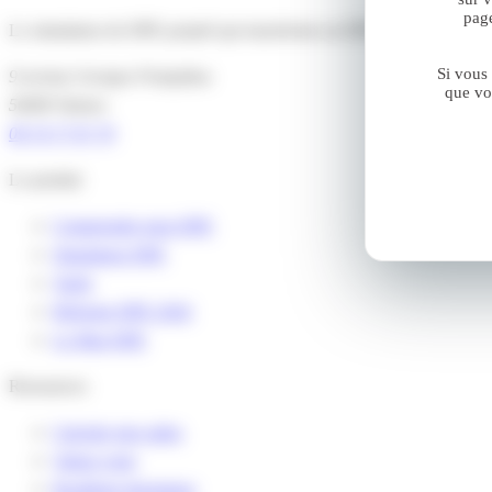
page
Le simulateur de DPE projeté qui transforme un DPE officiel en plan 
Si vous
9 avenue Georges Pompidou
que vo
56000 Vannes
09 74 77 97 79
Le produit
Comprendre mon DPE
Simulateur DPE
Tarifs
Réforme DPE 2026
Le Mag DPE
Ressources
Calculer mes aides
Valeur verte
Bouilloire thermique