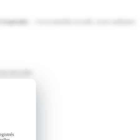
 récupération
— vers les immeubles raccordés, via des canalisations
t de votre syndic.
egistrés
elles